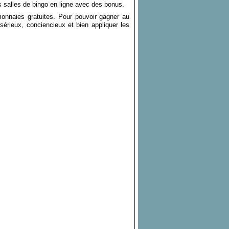
es salles de bingo en ligne avec des bonus.
onnaies gratuites. Pour pouvoir gagner au
e sérieux, conciencieux et bien appliquer les