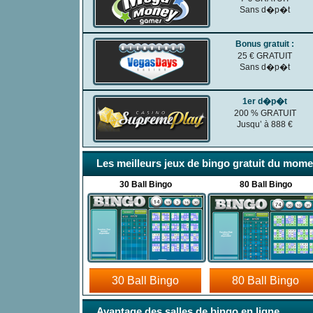
Sans d�p�t
Bonus gratuit :
25 € GRATUIT
Sans d�p�t
1er d�p�t
200 % GRATUIT
Jusqu’ à 888 €
Les meilleurs jeux de bingo gratuit du mome
30 Ball Bingo
80 Ball Bingo
30 Ball Bingo
80 Ball Bingo
Avantage des salles de bingo en ligne