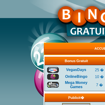
ACCUE
Bonus Gratuit
VegasDays
25 �
OnlineBingo
10 �
Mega Money
7 �
Games
Publicit�